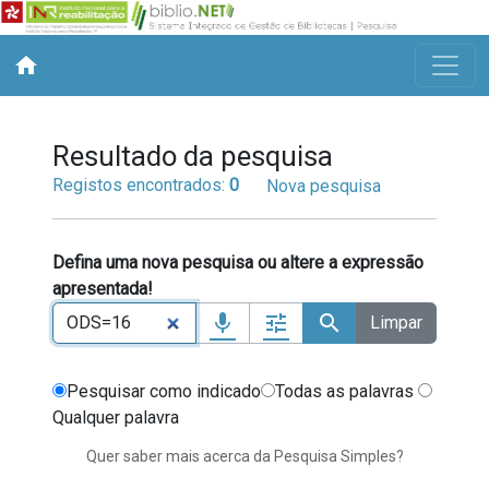
home
Resultado da pesquisa
Registos encontrados:
0
Nova pesquisa
Defina uma nova pesquisa ou altere a expressão
apresentada!
mic
tune
search
Limpar
Tipo de operador a usar entre termos de 
Pesquisar como indicado
Todas as palavras
Qualquer palavra
Quer saber mais acerca da Pesquisa Simples?