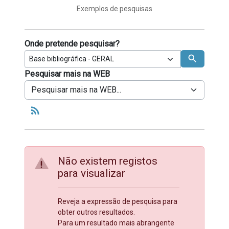
Exemplos de pesquisas
Onde pretende pesquisar?
search
Pesquisar mais na WEB
Tipo de operador a usar entre termos de 
rss_feed
Não existem registos
para visualizar
Reveja a expressão de pesquisa para
obter outros resultados.
Para um resultado mais abrangente