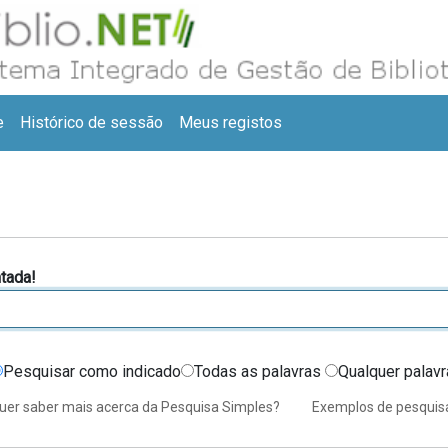
e
Histórico de sessão
Meus registos
tada!
Pesquisar como indicado
Todas as palavras
Qualquer palav
Tipo de operador a usar entre termos de p
uer saber mais acerca da Pesquisa Simples?
Exemplos de pesquis