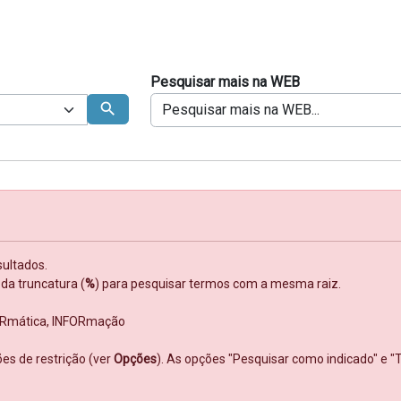
 de pesquisa (OU, E)
Pesquisar mais na WEB
search
sultados.
da truncatura (
%
) para pesquisar termos com a mesma raiz.
FORmática, INFORmação
es de restrição (ver
Opções
). As opções "Pesquisar como indicado" e "