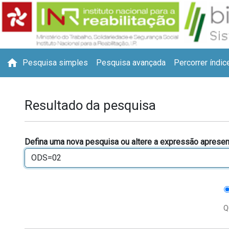
home
Pesquisa simples
Pesquisa avançada
Percorrer índic
Resultado da pesquisa
Defina uma nova pesquisa ou altere a expressão apresen
Q