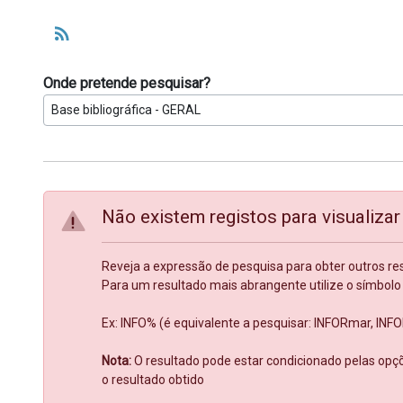
Tipo de operador a usar entre termos
rss_feed
Onde pretende pesquisar?
Não existem registos para visualizar
Reveja a expressão de pesquisa para obter outros re
Para um resultado mais abrangente utilize o símbolo 
Ex: INFO% (é equivalente a pesquisar: INFORmar, IN
Nota:
O resultado pode estar condicionado pelas opçõ
o resultado obtido