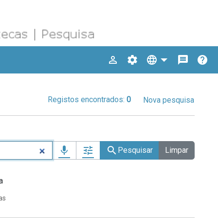
person_outline
settings
language
message
help
Registos encontrados:
0
Nova pesquisa
mic
tune
search
Pesquisar
Limpar
ra
esquisa (OU, E)
as