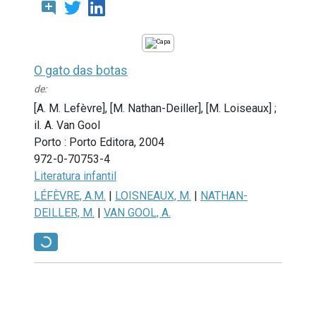
add_comment
O gato das botas
de:
[A. M. Lefèvre], [M. Nathan-Deiller], [M. Loiseaux] ;
il. A. Van Gool
Porto : Porto Editora, 2004
972-0-70753-4
Literatura infantil
LÉFÈVRE, A.M.
|
LOISNEAUX, M.
|
NATHAN-
DEILLER, M.
|
VAN GOOL, A.