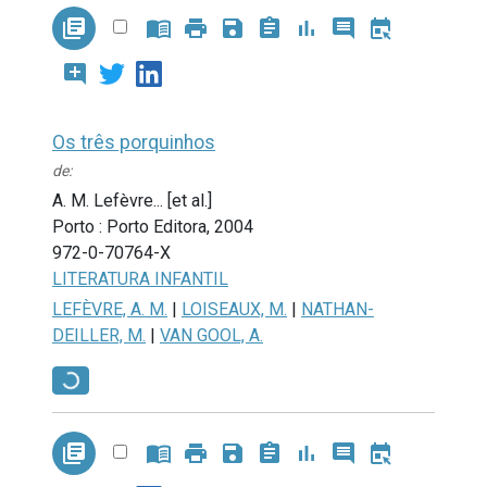
library_books
menu_book
print
save
assignment
bar_chart
comment
book_online
add_comment
Os três porquinhos
de:
A. M. Lefèvre... [et al.]
Porto : Porto Editora, 2004
972-0-70764-X
LITERATURA INFANTIL
LEFÈVRE, A. M.
|
LOISEAUX, M.
|
NATHAN-
DEILLER, M.
|
VAN GOOL, A.
library_books
menu_book
print
save
assignment
bar_chart
comment
book_online