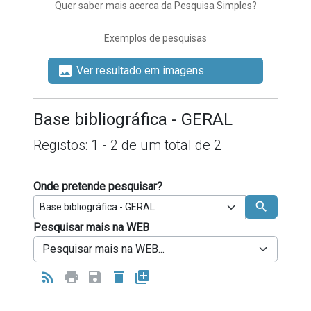
Quer saber mais acerca da Pesquisa Simples?
Exemplos de pesquisas
image
Ver resultado em imagens
Base bibliográfica - GERAL
Registos: 1 - 2
de um total de
2
Onde pretende pesquisar?
search
Pesquisar mais na WEB
Tipo de operador a usar entre termos de 
rss_feed
print
save
delete
library_add