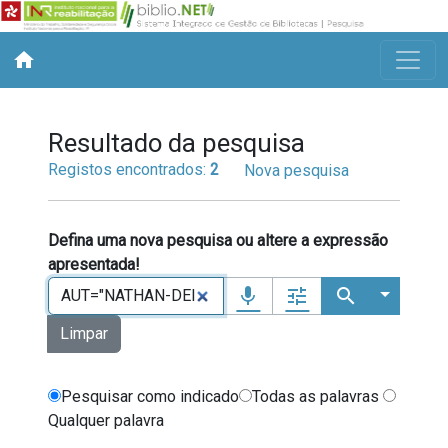
home
Resultado da pesquisa
Registos encontrados:
2
Nova pesquisa
Defina uma nova pesquisa ou altere a expressão
apresentada!
mic
tune
search
Mais opçõ
Limpar
Tipo de operador a usar entre termos de 
Pesquisar como indicado
Todas as palavras
Qualquer palavra