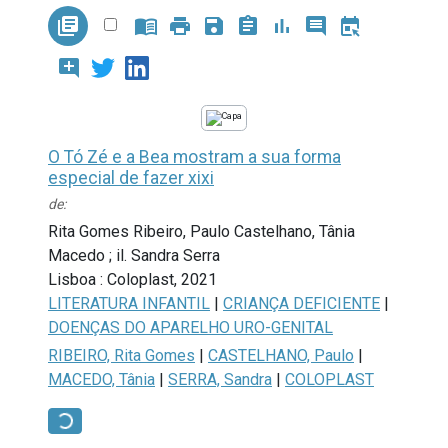
library_books
menu_book
print
save
assignment
bar_chart
comment
book_online
add_comment
O Tó Zé e a Bea mostram a sua forma
especial de fazer xixi
de:
Rita Gomes Ribeiro, Paulo Castelhano, Tânia
Macedo ; il. Sandra Serra
Lisboa : Coloplast, 2021
LITERATURA INFANTIL
|
CRIANÇA DEFICIENTE
|
DOENÇAS DO APARELHO URO-GENITAL
RIBEIRO, Rita Gomes
|
CASTELHANO, Paulo
|
MACEDO, Tânia
|
SERRA, Sandra
|
COLOPLAST