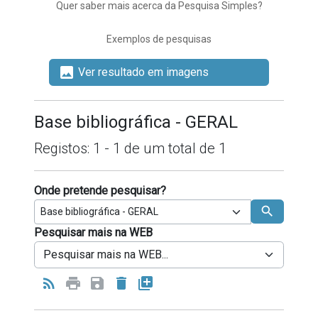
Quer saber mais acerca da Pesquisa Simples?
Exemplos de pesquisas
image
Ver resultado em imagens
Base bibliográfica - GERAL
Registos: 1 - 1
de um total de
1
Onde pretende pesquisar?
search
Pesquisar mais na WEB
Tipo de operador a usar entre termos de 
rss_feed
print
save
delete
library_add