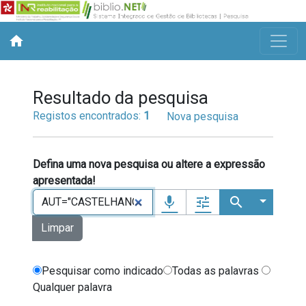
home
Resultado da pesquisa
Registos encontrados:
1
Nova pesquisa
Defina uma nova pesquisa ou altere a expressão
apresentada!
mic
tune
search
Mais opçõ
Limpar
Tipo de operador a usar entre termos de 
Pesquisar como indicado
Todas as palavras
Qualquer palavra