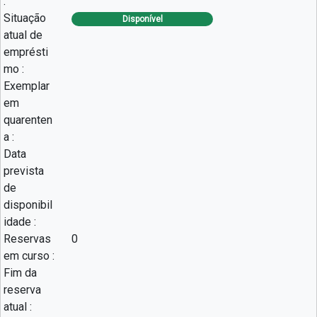
:
Situação
Disponível
atual de
emprésti
mo :
Exemplar
em
quarenten
a :
Data
prevista
de
disponibil
idade :
Reservas
0
em curso :
Fim da
reserva
atual :